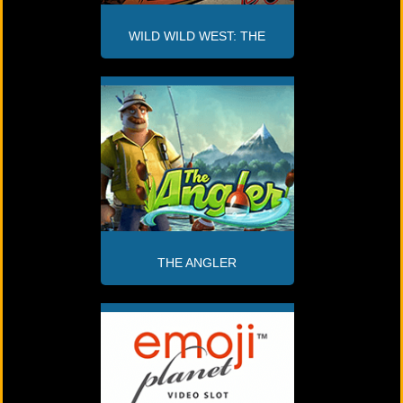
WILD WILD WEST: THE
GREAT TRAIN HEIST
THE ANGLER