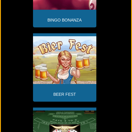
BINGO BONANZA
BEER FEST