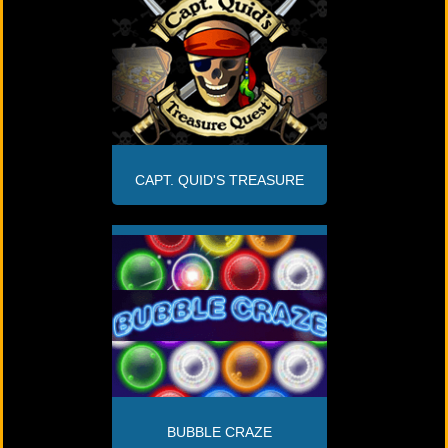
CAPT. QUID'S TREASURE
QUEST
BUBBLE CRAZE