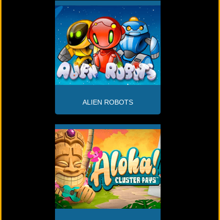
ALIEN ROBOTS