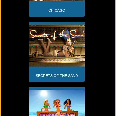
CHICAGO
SECRETS OF THE SAND