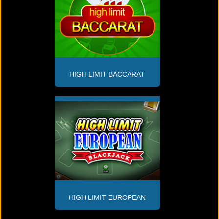
HIGH LIMIT BACCARAT
HIGH LIMIT EUROPEAN
BLACKJACK