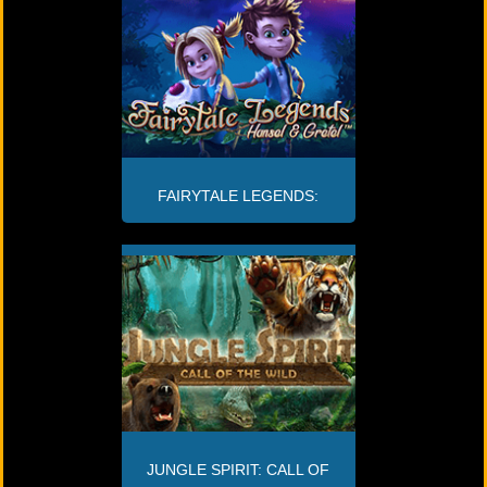
FAIRYTALE LEGENDS:
HANSEL & GRETEL
JUNGLE SPIRIT: CALL OF