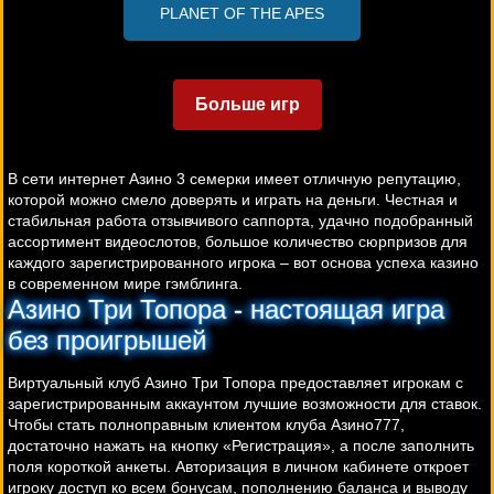
PLANET OF THE APES
Больше игр
В сети интернет Азино 3 семерки имеет отличную репутацию,
которой можно смело доверять и играть на деньги. Честная и
стабильная работа отзывчивого саппорта, удачно подобранный
ассортимент видеослотов, большое количество сюрпризов для
каждого зарегистрированного игрока – вот основа успеха казино
в современном мире гэмблинга.
Азино Три Топора - настоящая игра
без проигрышей
Виртуальный клуб Азино Три Топора предоставляет игрокам с
зарегистрированным аккаунтом лучшие возможности для ставок.
Чтобы стать полноправным клиентом клуба Азино777,
достаточно нажать на кнопку «Регистрация», а после заполнить
поля короткой анкеты. Авторизация в личном кабинете откроет
игроку доступ ко всем бонусам, пополнению баланса и выводу