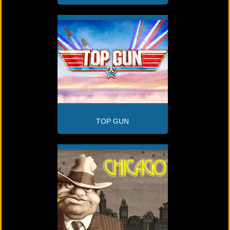
TOP GUN