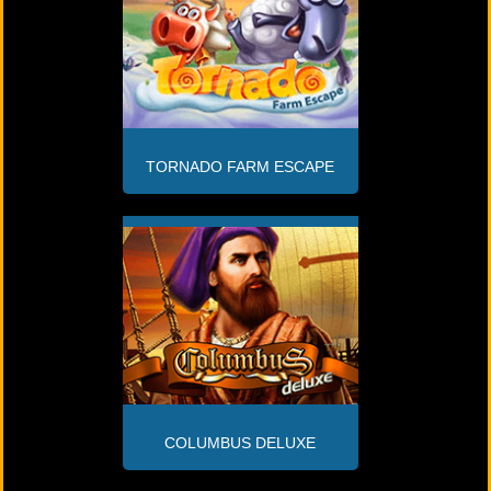
TORNADO FARM ESCAPE
COLUMBUS DELUXE